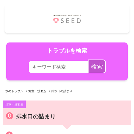
コ
ン
テ
お
ン
問
ツ
合
へ
トラブルを検索
せ
ス
Search
キ
検索
for:
ッ
プ
水のトラブル
浴室・洗面所
排水口の詰まり
浴室・洗面所
排水口の詰まり